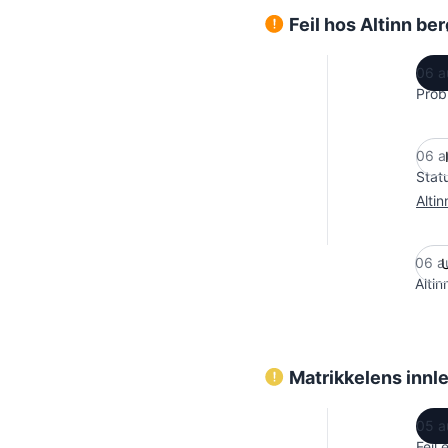
Feil hos Altinn be
06 a
Prob
06 a
Stat
Altin
06 a
Alti
Matrikkelens innle
05 a
Feil 