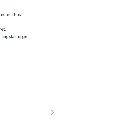
blemene hos
ret,
eningsløsninger