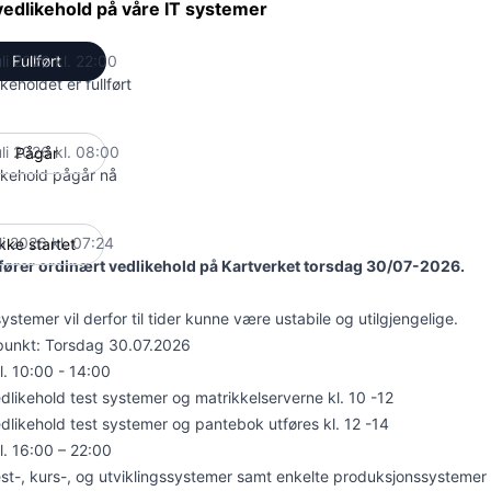
vedlikehold på våre IT systemer
uli 2026 kl. 22:00
Fullført
UTC
keholdet er fullført
uli 2026 kl. 08:00
Pågår
UTC
ikehold pågår nå
li 2026 kl. 07:24
kke startet
UTC
tfører ordinært vedlikehold på Kartverket torsdag 30/07-2026.
systemer vil derfor til tider kunne være ustabile og utilgjengelige.
punkt: Torsdag 30.07.2026
l. 10:00 - 14:00
dlikehold test systemer og matrikkelserverne kl. 10 -12
dlikehold test systemer og pantebok utføres kl. 12 -14
l. 16:00 – 22:00
st-, kurs-, og utviklingssystemer samt enkelte produksjonssystemer