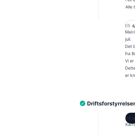
Alle
05 a
Matri
juli.
Det 
fra B
Vi er
Dette
er kn
Driftsforstyrrelse
04 a
Kart