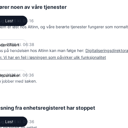
rører noen av våre tjenester
ug. 2026 kl. 08:16
Løst
UTC
lem er løst hos Altinn, og våre berørte tjenester fungerer som normalt
ug. 2026 kl. 06:38
Identifisert
UTC
us på hendelsen hos Altinn kan man følge her:
Digitaliseringsdirektor
n: Vi har en feil i løsningen som påvirker ulik funksjonalitet
ug. 2026 kl. 06:36
Undersøker
UTC
nn jobber med saken.
sning fra enhetsregisteret har stoppet
ug. 2026 kl. 09:36
Løst
UTC
er lokalisert og rettet.