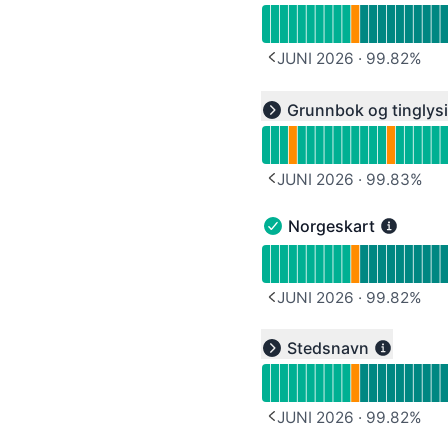
JUNI 2026
·
99.82
%
PREVIOUS PAGE
Les oppetidsgraf til und
Grunnbok og tinglys
Expand group
JUNI 2026
·
99.83
%
PREVIOUS PAGE
Norgeskart
Norgeskart - Operasjone
Les oppetidsgraf til Nor
JUNI 2026
·
99.82
%
PREVIOUS PAGE
Les oppetidsgraf til und
Stedsnavn
Expand group
JUNI 2026
·
99.82
%
PREVIOUS PAGE