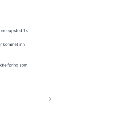
som oppstod 17.
er kommet inn
ikkelføring som