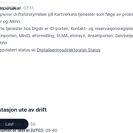
ug. 2026 kl. 07:11
Undersøker
UTC
plever driftsforstyrrelser på Kartverkets tjenester som følge av pro
r og Altinn.
te tjenester hos Digdir er ID-porten, Kontakt- og reservasjonsregiste
inporten, MinID, eFormidling, ELMA, eInnsyn, Ansattporten, Selvbetj
tinn
oppdatert status se
Digitaliseringsdirektoratet Status
asjon ute av drift
ug. 2026 kl. 09:56
Løst
UTC
lemet er løst kl (UTC):
09:40