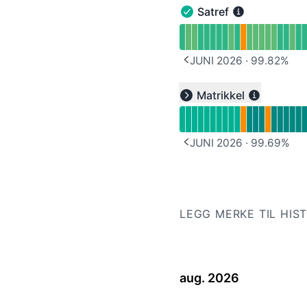
Satref
Satref - Operasjonell
Les oppetidsgraf til Satr
JUNI 2026
·
99.82
%
PREVIOUS PAGE
Les oppetidsgraf til und
Matrikkel
Expand group
JUNI 2026
·
99.69
%
PREVIOUS PAGE
LEGG MERKE TIL HIS
aug. 2026