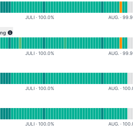
JULI
·
100.0
%
AUG.
·
99.9
efined
ing
JULI
·
100.0
%
AUG.
·
99.9
ll
geskart
JULI
·
100.0
%
AUG.
·
100.
efined
JULI
·
100.0
%
AUG.
·
100.