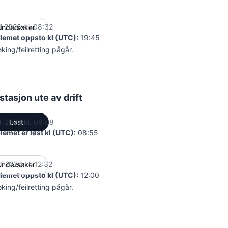
li 2026 kl. 08:32
Undersøker
UTC
lemet oppsto kl (UTC):
19:45
øking/feilretting pågår.
tasjon ute av drift
li 2026 kl. 09:08
Løst
UTC
lemet er løst kl (UTC):
08:55
li 2026 kl. 12:32
Undersøker
UTC
lemet oppsto kl (UTC):
12:00
øking/feilretting pågår.