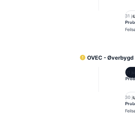
31 ju
Prob
Feils
OVEC - Øverbygd s
31 ju
Prob
30 ju
Prob
Feils