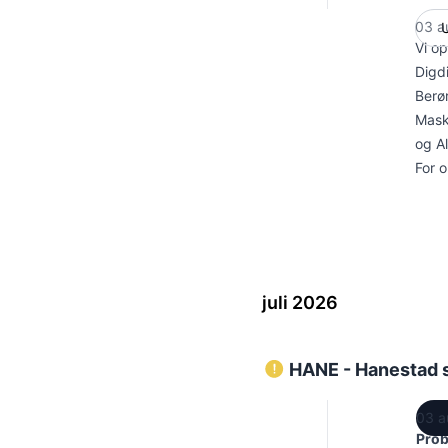
03 a
Vi op
Digdi
Berør
Mask
og Al
For 
juli 2026
HANE - Hanestad st
03 a
Prob