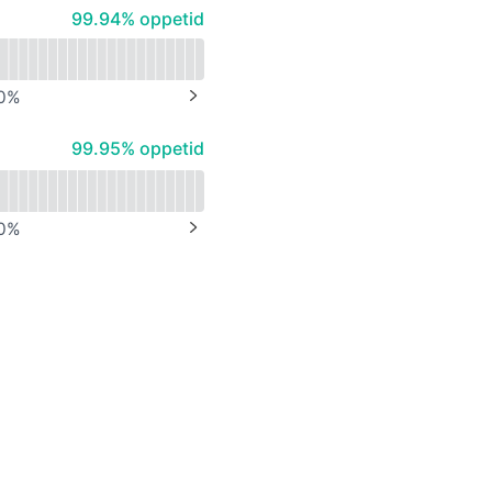
100% - oppetid
99.94% oppetid
0
%
NEXT PAGE
100% - oppetid
99.95% oppetid
0
%
NEXT PAGE