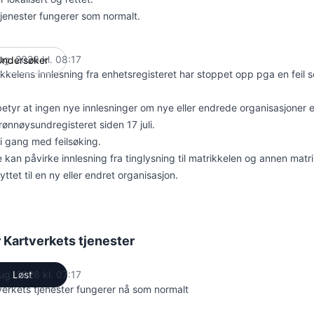
 tjenester fungerer som normalt.
ug. 2026 kl. 08:17
Undersøker
UTC
kkelens innlesning fra enhetsregisteret har stoppet opp pga en feil 
betyr at ingen nye innlesninger om nye eller endrede organisasjoner 
rønnøysundregisteret siden 17 juli.
 i gang med feilsøking.
 kan påvirke innlesning fra tinglysning til matrikkelen og annen matr
yttet til en ny eller endret organisasjon.
r Kartverkets tjenester
ug. 2026 kl. 07:17
Løst
UTC
verkets tjenester fungerer nå som normalt