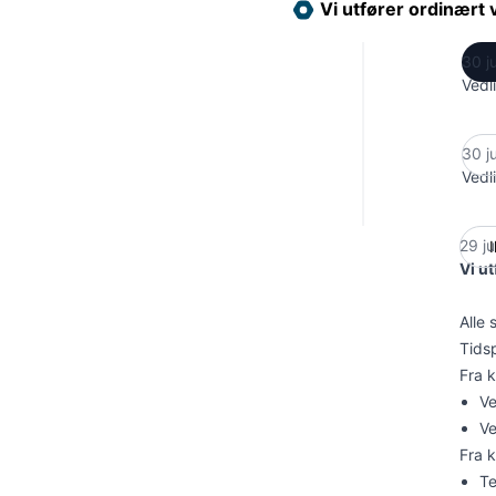
Vi utfører ordinært 
30 j
Vedli
30 j
Vedl
29 ju
I
Vi u
Alle 
Tids
Fra k
Ve
Ve
Fra k
Te