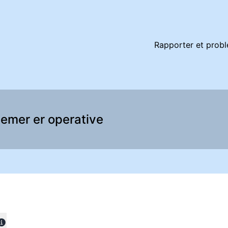
Rapporter et prob
temer er operative
efined