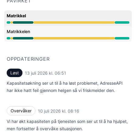
PÅVIRKET
Matrikkel
Nedsatt ytelse fra 6:37 AM til 7:05 AM, Operasjonell fra 
Matrikkelen
Nedsatt ytelse fra 6:37 AM til 7:05 AM, Operasjonell fra 
OPPDATERINGER
Løst
13 juli 2026 kl. 06:51
UTC
Kapasitetsøkning ser ut til å ha løst problemet, AdresseAPI
har ikke hatt feil gjennom helgen så vi friskmelder den.
Overvåker
10 juli 2026 kl. 08:16
UTC
Vi har økt kapasiteten på tjenesten som ser ut til å ha hjulpet,
men fortsetter å overvåke situasjonen.