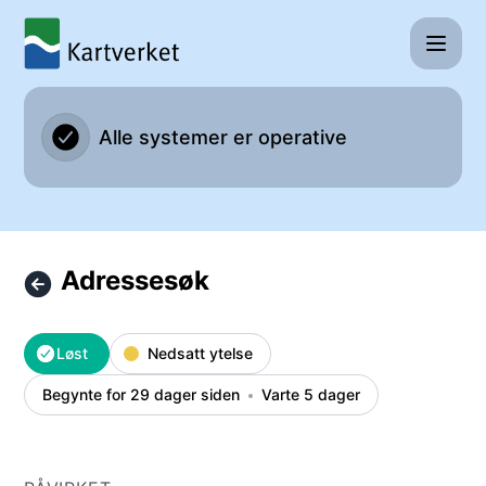
Kartverket - Adressesøk – Hendelsesdetaljer
Alle systemer er operative
Adressesøk
Løst
Nedsatt ytelse
Begynte for 29 dager siden
Varte 5 dager