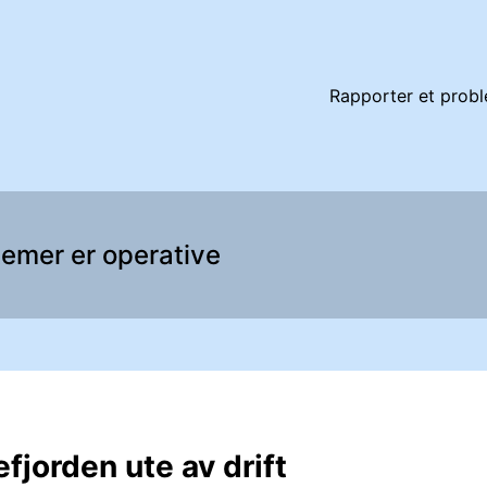
aljer
Rapporter et prob
temer er operative
fjorden ute av drift