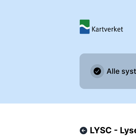
Kartverket - LYSC - Lysefjorden ute av drift – Hendelsesdet
Alle sys
LYSC - Lyse