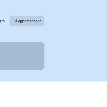
lem
Få oppdateringer
E-post
Slack
Microsoft Teams
Webhook
RSS
Atom
API