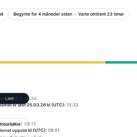
ll
Begynte for 4 måneder siden
Varte omtrent 23 timer
AM til 6:56 AM
ars 2026 kl. 06:56
Løst
UTC
lemet er løst 25.03.26 kl (UTC):
15:33
ars 2026 kl. 08:12
ndersøker
UTC
lemet oppsto kl (UTC):
08:01