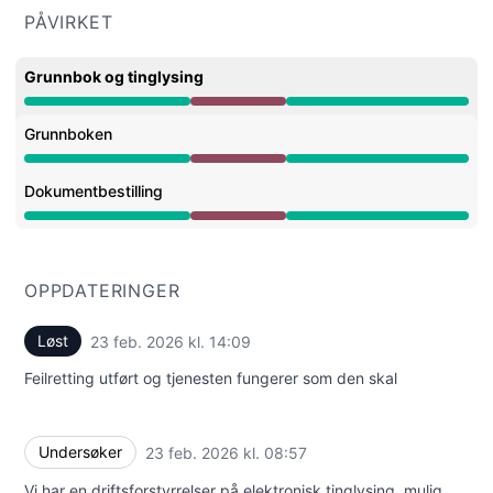
PÅVIRKET
Grunnbok og tinglysing
Større brudd fra 8:57 AM til 2:09 PM
Grunnboken
Større brudd fra 8:57 AM til 2:09 PM
Dokumentbestilling
Større brudd fra 8:57 AM til 2:09 PM
OPPDATERINGER
Løst
23 feb. 2026 kl. 14:09
UTC
Feilretting utført og tjenesten fungerer som den skal
Undersøker
23 feb. 2026 kl. 08:57
UTC
Vi har en driftsforstyrrelser på elektronisk tinglysing, mulig