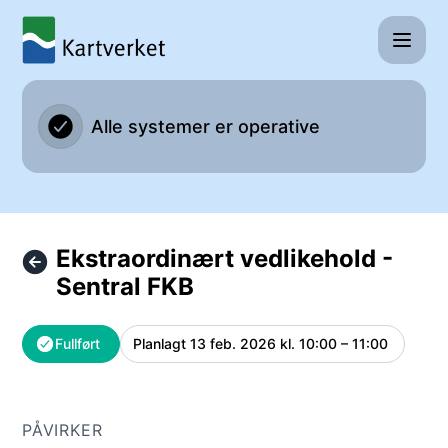
Kartverket - Ekstraordinært vedlikehold - Sentral FKB – Ve
Alle systemer er operative
Ekstraordinært vedlikehold -
Sentral FKB
Fullført
Planlagt
13 feb. 2026 kl. 10:00 – 11:00
UTC
PÅVIRKER