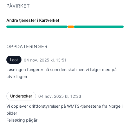
PÅVIRKET
Andre tjenester i Kartverket
Delvis brudd fra 12:33 PM til 1:51 PM
OPPDATERINGER
Løst
04 nov. 2025 kl. 13:51
UTC
Løsningen fungerer nå som den skal men vi følger med på
utviklingen
Undersøker
04 nov. 2025 kl. 12:33
UTC
Vi opplever driftforstyrrelser på WMTS-tjenestene fra Norge i
bilder
Feilsøking pågår