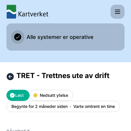
Kartverket - TRET - Trettnes ute av drift – Hendelsesdetalj
Alle systemer er operative
TRET - Trettnes ute av drift
Løst
Nedsatt ytelse
Begynte for 2 måneder siden
Varte omtrent en time