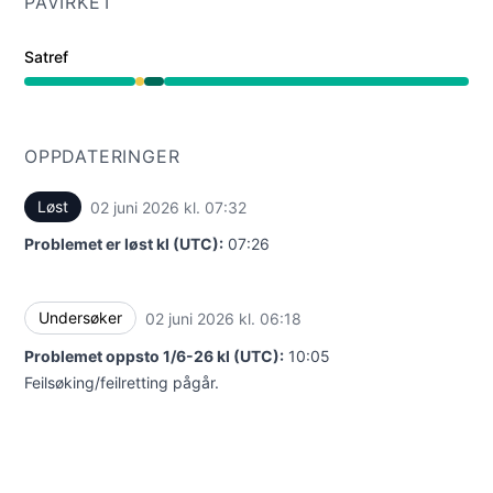
PÅVIRKET
Satref
Nedsatt ytelse fra 6:18 AM til 6:29 AM, Operasjonell fra
OPPDATERINGER
Løst
02 juni 2026 kl. 07:32
UTC
Problemet er løst kl (UTC):
07:26
Undersøker
02 juni 2026 kl. 06:18
UTC
Problemet oppsto 1/6-26 kl (UTC):
10:05
Feilsøking/feilretting pågår.