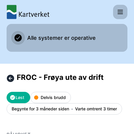
Kartverket - FROC - Frøya ute av drift – Hendelsesdetaljer
Alle systemer er operative
FROC - Frøya ute av drift
Løst
Delvis brudd
Begynte for 3 måneder siden
Varte omtrent 3 timer